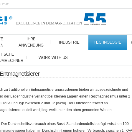
SUCHT
EXCELLENCE IN DEMAGNETIZATION
TE
IHRE
INDUSTRIE
TECHNOLOGIE
EN
ANWENDUNG
TISCHE
WORK WITH US
 UMRECHNER
Entmagnetisierer
ch zu traditionellen Entmagnetisierungssystemen bieten wir ausgezeichnete und
ard der Lagerindustrie verlangt bei kleinen Lagern einen Restmagnetismus unter 2
h Größe und Typ zwischen 2 und 12 [A/cm]. Der Durchschnittswert an
netisierern erzielt wird, liegt weit unter den oben genannten Werten.
)
Der Durchschnittsverbrauch eines Bussi Standardmodells beträgt zwischen 100
Entmagnetisierer haben im Durchschnitt einen höheren Verbrauch: zwischen 1 [KVA