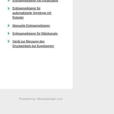
Entmagnetisierer mit Förderband
Entmagnetisierer für
automatisierte Vorgänge mit
Roboter
Manuelle Entmagnetisierer
Entmagnetisierer für Wälzkanale
n
Gerät zur Messung des
Druckwinkels bei Kugellagern
Powered by:
Moodsdesign.com