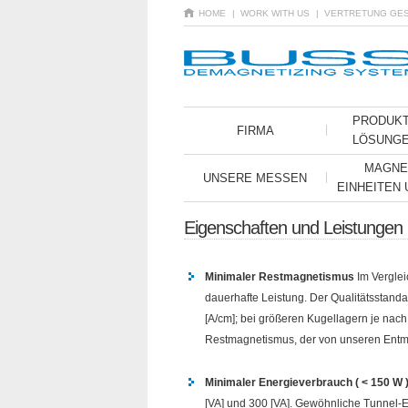
HOME
| WORK WITH US
| VERTRETUNG GE
PRODUK
FIRMA
LÖSUNG
MAGNE
UNSERE MESSEN
EINHEITEN
Eigenschaften und Leistungen 
Minimaler Restmagnetismus
Im Verglei
dauerhafte Leistung. Der Qualitätsstand
[A/cm]; bei größeren Kugellagern je nac
Restmagnetismus, der von unseren Entmag
Minimaler Energieverbrauch ( < 150 W 
[VA] und 300 [VA]. Gewöhnliche Tunnel-