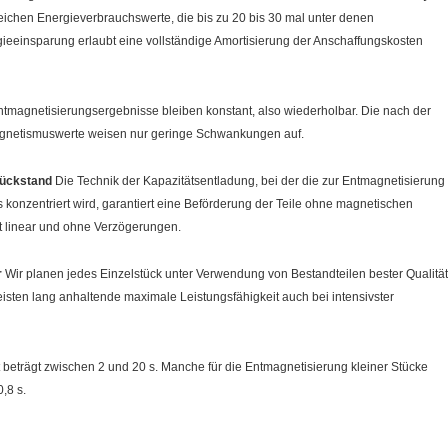
reichen Energieverbrauchswerte, die bis zu 20 bis 30 mal unter denen
ieeinsparung erlaubt eine vollständige Amortisierung der Anschaffungskosten
tmagnetisierungsergebnisse bleiben konstant, also wiederholbar. Die nach der
netismuswerte weisen nur geringe Schwankungen auf.
Rückstand
Die Technik der Kapazitätsentladung, bei der die zur Entmagnetisierung
 konzentriert wird, garantiert eine Beförderung der Teile ohne magnetischen
t linear und ohne Verzögerungen.
r
Wir planen jedes Einzelstück unter Verwendung von Bestandteilen bester Qualität
isten lang anhaltende maximale Leistungsfähigkeit auch bei intensivster
 beträgt zwischen 2 und 20 s. Manche für die Entmagnetisierung kleiner Stücke
,8 s.