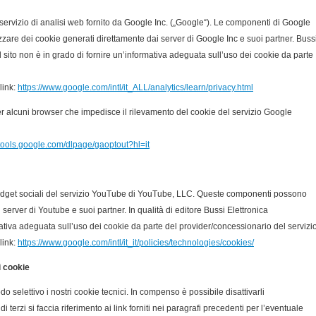
 servizio di analisi web fornito da Google Inc. („Google“). Le componenti di Google
izzare dei cookie generati direttamente dai server di Google Inc e suoi partner. Buss
el sito non è in grado di fornire un’informativa adeguata sull’uso dei cookie da parte
link:
https://www.google.com/intl/it_ALL/analytics/learn/privacy.html
r alcuni browser che impedisce il rilevamento del cookie del servizio Google
//tools.google.com/dlpage/gaoptout?hl=it
i widget sociali del servizio YouTube di YouTube, LLC. Queste componenti possono
 server di Youtube e suoi partner. In qualità di editore Bussi Elettronica
mativa adeguata sull’uso dei cookie da parte del provider/concessionario del servizio
link:
https://www.google.com/intl/it_it/policies/technologies/cookies/
i cookie
o selettivo i nostri cookie tecnici. In compenso è possibile disattivarli
terzi si faccia riferimento ai link forniti nei paragrafi precedenti per l’eventuale