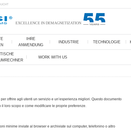
SUCHT
EXCELLENCE IN DEMAGNETIZATION
TE
IHRE
INDUSTRIE
TECHNOLOGIE
EN
ANWENDUNG
TISCHE
WORK WITH US
 UMRECHNER
b per offrire agli utenti un servizio e un’esperienza migliori. Questo documento
o il loro scopo e come modificare le proprie preferenze.
ioni minime inviate al browser e archiviate sul computer, telefonino o altro