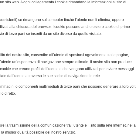
ta un sito web. A ogni collegamento i cookie rimandano le informazioni al sito di
rsistenti) se rimangono sul computer finché l’utente non li elimina, oppure
tivati alla chiusura del browser. I cookie possono anche essere cookie di prime
ie di terze parti se inseriti da un sito diverso da quello visitato.
lità del nostro sito, consentire all’utente di spostarsi agevolmente tra le pagine,
ll’utente un’esperienza di navigazione sempre ottimale. Il nostro sito non produce
 cookie che creano profili dell’utente e che vengono utilizzati per inviare messaggi
tate dall’utente attraverso le sue scelte di navigazione in rete.
i, immagini o componenti multimediali di terze parti che possono generare a loro volt
o diretto.
re la trasmissione della comunicazione tra l’utente e il sito sulla rete Internet, nella
a miglior qualità possibile del nostro servizio.