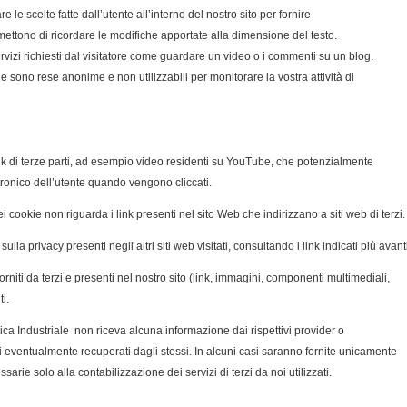
 le scelte fatte dall’utente all’interno del nostro sito per fornire
ettono di ricordare le modifiche apportate alla dimensione del testo.
rvizi richiesti dal visitatore come guardare un video o i commenti su un blog.
ie sono rese anonime e non utilizzabili per monitorare la vostra attività di
nk di terze parti, ad esempio video residenti su YouTube, che potenzialmente
tronico dell’utente quando vengono cliccati.
i cookie non riguarda i link presenti nel sito Web che indirizzano a siti web di terzi.
ulla privacy presenti negli altri siti web visitati, consultando i link indicati più avant
forniti da terzi e presenti nel nostro sito (link, immagini, componenti multimediali,
i.
ca Industriale non riceva alcuna informazione dai rispettivi provider o
dati eventualmente recuperati dagli stessi. In alcuni casi saranno fornite unicamente
arie solo alla contabilizzazione dei servizi di terzi da noi utilizzati.