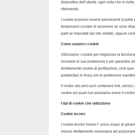
dispositivo dell’utente, ogni volta che si visi
riferimento.
I cookie possono essere permanenti (cookie pe
temporanei (cookie di sessione) se sono disat
parti se impostati dal sito visitato, oppure cook
Come usiamo i cookie
Utilizziamo i cookie per migliorare la funziona
ricordare le sue preferenze e per garantire a
direttamente cookie di profilazione, cioè quei
pubblicitari in linea con le preferenze manifes
Il nostro sito però può contenere link, serviz
cookie sui quali non possiamo avere il controll
I tipi di cookie che utilizziamo
Cookie tecnici
I cookie tecnici hanno l’ unico scopo di garanti
misura strettamente necessaria ad assicurare l