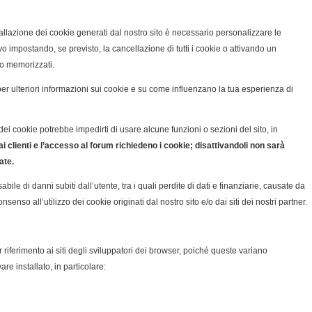
allazione dei cookie generati dal nostro sito è necessario personalizzare le
o impostando, se previsto, la cancellazione di tutti i cookie o attivando un
o memorizzati.
er ulteriori informazioni sui cookie e su come influenzano la tua esperienza di
 dei cookie potrebbe impedirti di usare alcune funzioni o sezioni del sito, in
ai clienti e l’accesso al forum richiedeno i cookie; disattivandoli non sarà
ate.
ile di danni subiti dall’utente, tra i quali perdite di dati e finanziarie, causate da
enso all’utilizzo dei cookie originati dal nostro sito e/o dai siti dei nostri partner.
r riferimento ai siti degli sviluppatori dei browser, poiché queste variano
re installato, in particolare: