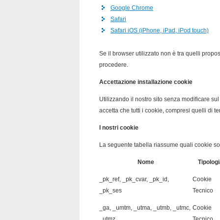
Google Chrome
Safari
Safari iOS (iPhone, iPad, iPod touch)
Se il browser utilizzato non è tra quelli prop
procedere.
Accettazione installazione cookie
Utilizzando il nostro sito senza modificare sul
accetta che tutti i cookie, compresi quelli di t
I nostri cookie
La seguente tabella riassume quali cookie sono
Nome
Tipologi
_pk_ref, _pk_cvar, _pk_id,
Cookie
_pk_ses
Tecnico
_ga, _umtm, _utma, _utmb, _utmc,
Cookie
_utmz
Tecnico