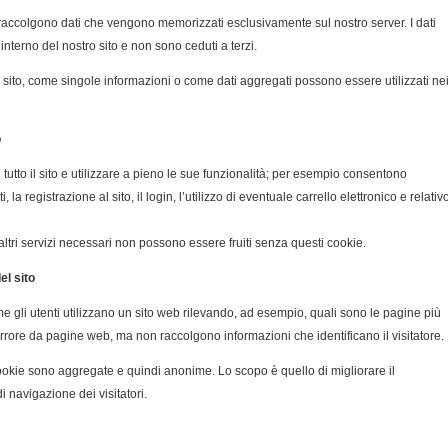
o raccolgono dati che vengono memorizzati esclusivamente sul nostro server. I dati
’interno del nostro sito e non sono ceduti a terzi.
tro sito, come singole informazioni o come dati aggregati possono essere utilizzati ne
o
tutto il sito e utilizzare a pieno le sue funzionalità; per esempio consentono
 la registrazione al sito, il login, l’utilizzo di eventuale carrello elettronico e relativ
ltri servizi necessari non possono essere fruiti senza questi cookie.
el sito
 gli utenti utilizzano un sito web rilevando, ad esempio, quali sono le pagine più
errore da pagine web, ma non raccolgono informazioni che identificano il visitatore.
cookie sono aggregate e quindi anonime. Lo scopo è quello di migliorare il
 navigazione dei visitatori.