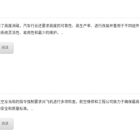
除了高度消磁，汽车行业还要求高度的可靠性、高生产率、进行改装并重用于不同组件
的系统灵活性、易用性和最少的维护。...
阅读
航空业当局的指令强制要求对飞机进行多项检查。航空维修和工程公司致力于确保最高
安全和质量标准。...
阅读