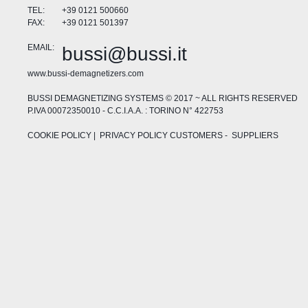
TEL:
+39 0121 500660
FAX:
+39 0121 501397
EMAIL:
bussi@bussi.it
www.bussi-demagnetizers.com
BUSSI DEMAGNETIZING SYSTEMS © 2017 ~ ALL RIGHTS RESERVED
P.IVA 00072350010 - C.C.I.A.A. : TORINO N° 422753
COOKIE POLICY
| PRIVACY POLICY
CUSTOMERS
-
SUPPLIERS