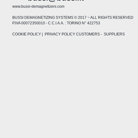
www.bussi-demagnetizers.com
BUSSI DEMAGNETIZING SYSTEMS © 2017 ~ ALL RIGHTS RESERVED
P.IVA 00072350010 - C.C.I.A.A. : TORINO N° 422753
COOKIE POLICY
| PRIVACY POLICY
CUSTOMERS
-
SUPPLIERS