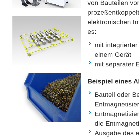
von Bauteilen vo
prozeßentkoppel
elektronischen I
es:
mit integrierte
einem Gerät
mit separater 
Beispiel eines A
Bauteil oder Be
Entmagnetisie
Entmagnetisier
die Entmagnetis
Ausgabe des e