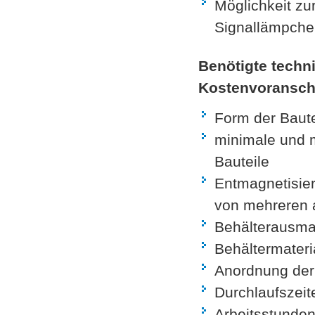
Möglichkeit zur
Signallämpche
Benötigte techn
Kostenvor
ansch
Form der Baute
minimale und
Bauteile
Entmagnetisier
von mehreren 
Behälterausma
Behältermateri
Anordnung der 
Durchlaufszeite
Arbeitsstunden