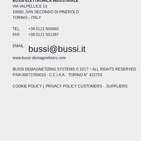
BUSSI ELETTRONICA INDUSTRIALE
VIA VALPELLICE 13
10060, SAN SECONDO DI PINEROLO
TORINO – ITALY
TEL:
+39 0121 500660
FAX:
+39 0121 501397
EMAIL:
bussi@bussi.it
www.bussi-demagnetizers.com
BUSSI DEMAGNETIZING SYSTEMS © 2017 ~ ALL RIGHTS RESERVED
P.IVA 00072350010 - C.C.I.A.A. : TORINO N° 422753
COOKIE POLICY
| PRIVACY POLICY
CUSTOMERS
-
SUPPLIERS