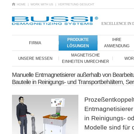
HOME
| WORK WITH US
| VERTRETUNG GESUCHT
EXCELLENCE IN 
PRODUKTE
IHRE
FIRMA
LÖSUNGEN
ANWENDUNG
MAGNETISCHE
UNSERE MESSEN
WOR
EINHEITEN UMRECHNER
Manuelle Entmagnetisierer außerhalb von Bearbeitu
Bauteile in Reinigungs- und Transportbehältern, Ser
Prozeßentkoppel
Entmagnetisierer 
in Reinigungs- od
Modelle sind für