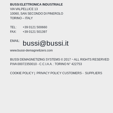
BUSSI ELETTRONICA INDUSTRIALE
VIA VALPELLICE 13
10060, SAN SECONDO DI PINEROLO
TORINO – ITALY
TEL:
+39 0121 500660
FAX:
+39 0121 501397
EMAIL:
bussi@bussi.it
www.bussi-demagnetizers.com
BUSSI DEMAGNETIZING SYSTEMS © 2017 ~ ALL RIGHTS RESERVED
P.IVA 00072350010 - C.C.I.A.A. : TORINO N° 422753
COOKIE POLICY
| PRIVACY POLICY
CUSTOMERS
-
SUPPLIERS